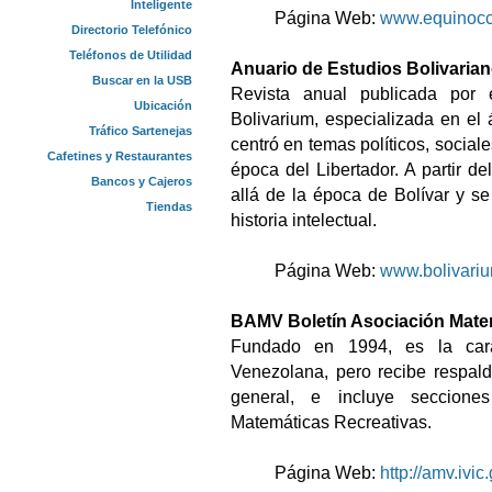
Inteligente
Página Web:
www.equinocci
Directorio Telefónico
Teléfonos de Utilidad
Anuario de Estudios Bolivaria
Buscar en la USB
Revista anual publicada por el
Ubicación
Bolivarium, especializada en el á
Tráfico Sartenejas
centró en temas políticos, social
Cafetines y Restaurantes
época del Libertador. A partir d
Bancos y Cajeros
allá de la época de Bolívar y se 
Tiendas
historia intelectual.
Página Web:
www.bolivariu
BAMV Boletín Asociación Mate
Fundado en 1994, es la cara
Venezolana, pero recibe respal
general, e incluye seccione
Matemáticas Recreativas.
Página Web:
http://amv.ivic