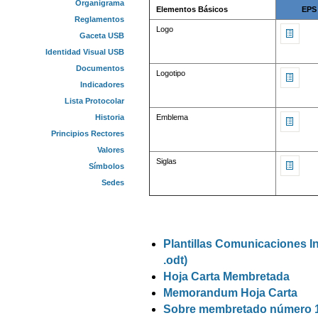
Organigrama
Elementos Básicos
EPS
Reglamentos
Logo
Gaceta USB
Identidad Visual USB
Documentos
Logotipo
Indicadores
Lista Protocolar
Emblema
Historia
Principios Rectores
Valores
Siglas
Símbolos
Sedes
Plantillas Comunicaciones In
.odt)
Hoja Carta Membretada
Memorandum Hoja Carta
Sobre membretado número 